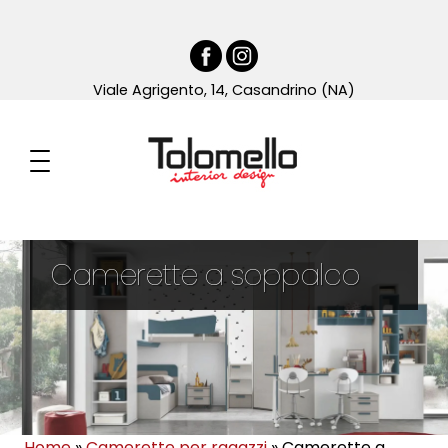
Viale Agrigento, 14, Casandrino (NA)
Camerette a soppalco
Home
»
Camerette per ragazzi
»
Camerette a